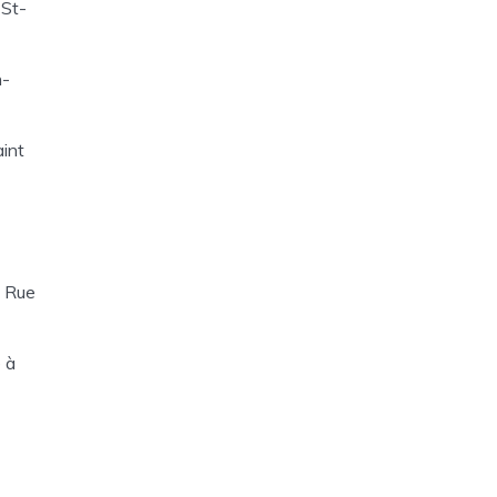
 St-
n-
aint
0 Rue
 à