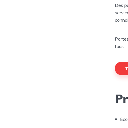
Des pa
servic
connai
Portes
tous.
T
Pr
Écol