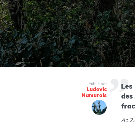
Publié par
Les 
Ludovic
Namurois
des 
frac
Ac 2,