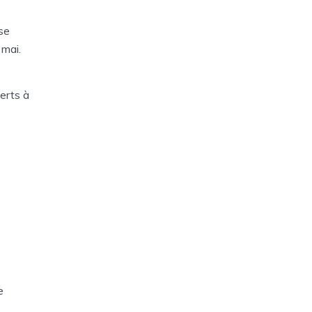
 se
 mai.
erts à
e