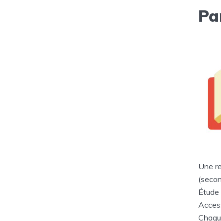
Pa
Une re
(secon
Étude 
Access
Chaqu