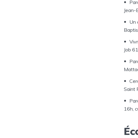
Par
Jean-B
Un 
Baptis
Viv
Job 6
Par
Matta
Cer
Saint 
Par
16h, c
Éc