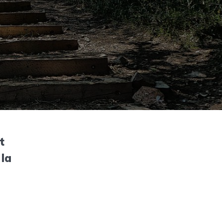
t
 la