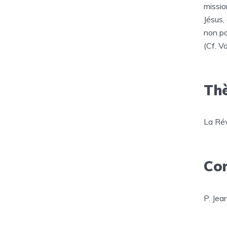
missio
Jésus, 
non pa
(Cf. Vo
Thè
La Rév
Co
P. Jea