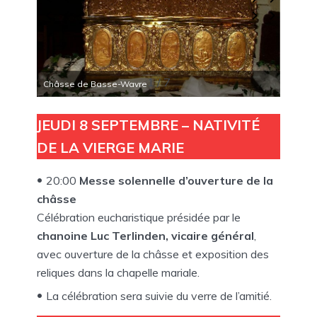
1 / 7
Châsse de Basse-Wavre
Châsse
JEUDI 8 SEPTEMBRE – NATIVITÉ
DE LA VIERGE MARIE
20:00
Messe solennelle d’ouverture de la
châsse
Célébration eucharistique présidée par le
chanoine Luc Terlinden, vicaire général
,
avec ouverture de la châsse et exposition des
reliques dans la chapelle mariale.
La célébration sera suivie du verre de l’amitié.