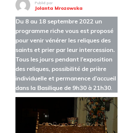
Publié par
Jolanta Mrozowska
Du 8 au 18 septembre 2022 un
programme riche vous est proposé
pour venir vénérer les reliques des
saints et prier par leur intercession.
Tous les jours pendant l’exposition
des reliques, possibilité de prière
individuelle et permanence d’accueil
dans la Basilique de 9h30 à 21h30
.